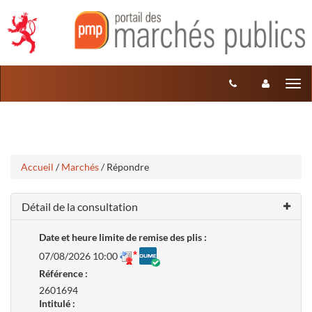
Aller
Aller
Tog
au
au
menu
nav
contenu
Accueil
/
Marchés
/ Répondre
Détail de la consultation
Date et heure limite de remise des plis :
07/08/2026 10:00
Référence :
2601694
Intitulé :