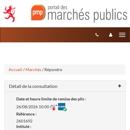
Aller
Aller
Tog
au
au
menu
nav
contenu
Accueil
/
Marchés
/ Répondre
Détail de la consultation
Date et heure limite de remise des plis :
26/08/2026 10:00
Référence :
2601692
Intitulé :