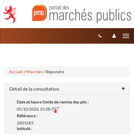
Aller
Aller
Tog
au
au
menu
nav
contenu
Accueil
/
Marchés
/ Répondre
Détail de la consultation
Date et heure limite de remise des plis :
05/10/2026 15:00
Référence :
2601683
Intitulé :