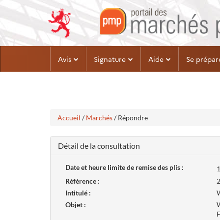
Aller
Aller
Avis
Signature
Aide
Se prépar
au
au
menu
contenu
Accueil
/
Marchés
/ Répondre
Détail de la consultation
Date et heure limite de remise des plis :
1
Référence :
Intitulé :
W
Objet :
W
F