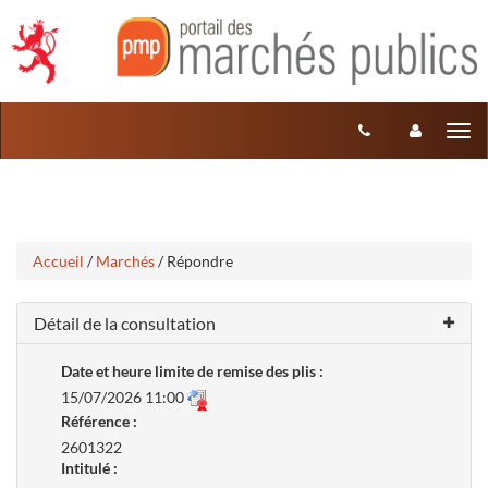
Aller
Aller
Tog
au
au
menu
nav
contenu
Accueil
/
Marchés
/ Répondre
Détail de la consultation
Date et heure limite de remise des plis :
15/07/2026 11:00
Référence :
2601322
Intitulé :