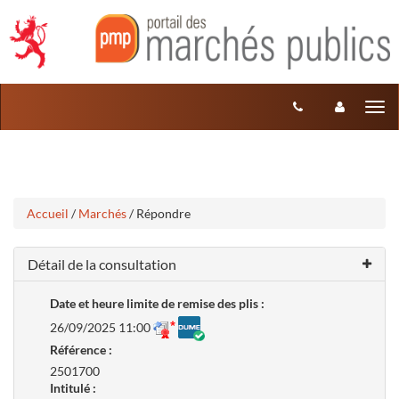
Aller
Aller
Tog
au
au
menu
nav
contenu
Accueil
/
Marchés
/ Répondre
Détail de la consultation
Date et heure limite de remise des plis :
26/09/2025 11:00
Référence :
2501700
Intitulé :