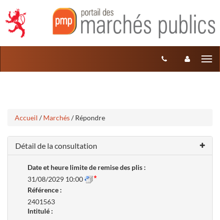
Aller
Aller
Tog
au
au
menu
nav
contenu
Accueil
/
Marchés
/ Répondre
Détail de la consultation
Date et heure limite de remise des plis :
31/08/2029 10:00
Référence :
2401563
Intitulé :