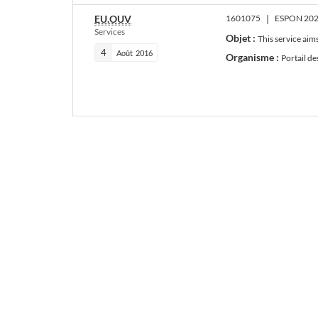
EU.OUV
1601075
|
ESPON 2020
Services
Objet :
This service aims at coll
4
Août
2016
Organisme :
Portail de