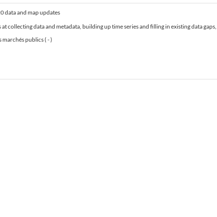
 data and map updates
ecting data and metadata, building up time series and filling in existing data gaps, producing maps and short analysis and integrating
s marchés publics ( - )