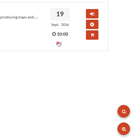
19
Accéder au marché
 the data into the ESPON Database.
Tester la configuration de mon
Sept.
2016
10:00
Ajouter au panier