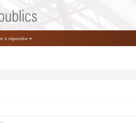
er à répondre
é