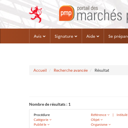
Aller au menu
Aller au contenu
Avis
Signature
Aide
Se prépar
Accueil
Recherche avancée
Résultat
Nombre de résultats :
1
Procédure
Référence
|
Intitul
Catégorie
Objet
Publié le
Organisme