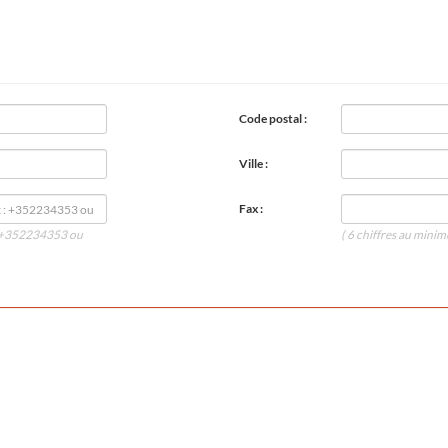
Code postal :
Ville :
Fax :
 : +352234353 ou
( 6 chiffres au min