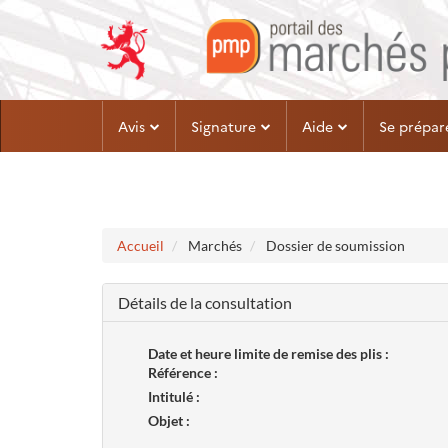
Aller au menu
Aller au contenu
Avis
Signature
Aide
Se prépar
Accueil
Marchés
Dossier de soumission
Détails de la consultation
Date et heure limite de remise des plis :
Référence :
Intitulé :
Objet :