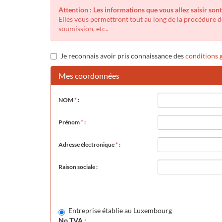
Attention : Les informations que vous allez saisir son
Elles vous permettront tout au long de la procédure de
soumission, etc..
Je reconnais avoir pris connaissance des
conditions g
Mes coordonnées
NOM
*
:
Prénom
*
:
Adresse électronique
*
:
Raison sociale :
Entreprise établie au Luxembourg
No TVA :