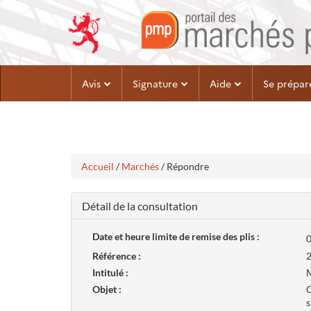
Aller
Aller
Avis
Signature
Aide
Se prépar
au
au
menu
contenu
Accueil
/
Marchés
/ Répondre
Détail de la consultation
Date et heure limite de remise des plis :
0
Référence :
Intitulé :
M
Objet :
C
s