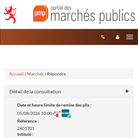
Aller
Aller
Tog
au
au
menu
nav
contenu
Accueil
/
Marchés
/ Répondre
Détail de la consultation
Date et heure limite de remise des plis :
05/08/2026 10:00
Référence :
2601701
Intitulé :