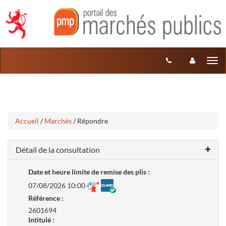
Aller
Aller
Tog
au
au
menu
nav
contenu
Accueil
/
Marchés
/ Répondre
Détail de la consultation
Date et heure limite de remise des plis :
07/08/2026 10:00
Référence :
2601694
Intitulé :