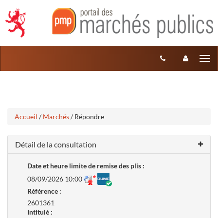
Aller
Aller
Tog
au
au
menu
nav
contenu
Accueil
/
Marchés
/ Répondre
Détail de la consultation
Date et heure limite de remise des plis :
08/09/2026 10:00
Référence :
2601361
Intitulé :