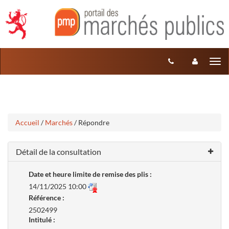
Aller
Aller
Tog
au
au
menu
nav
contenu
Accueil
/
Marchés
/ Répondre
Détail de la consultation
Date et heure limite de remise des plis :
14/11/2025 10:00
Référence :
2502499
Intitulé :