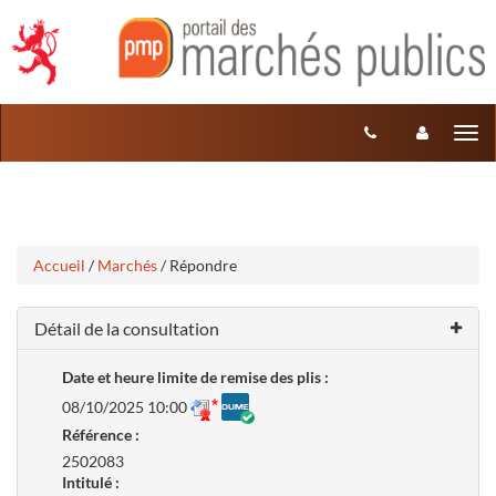
Aller
Aller
Tog
au
au
menu
nav
contenu
Accueil
/
Marchés
/ Répondre
Détail de la consultation
Date et heure limite de remise des plis :
08/10/2025 10:00
Référence :
2502083
Intitulé :