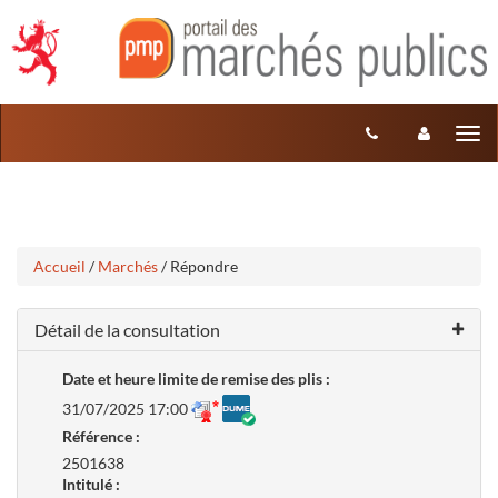
Aller
Aller
Tog
au
au
menu
nav
contenu
Accueil
/
Marchés
/ Répondre
Détail de la consultation
Date et heure limite de remise des plis :
31/07/2025 17:00
Référence :
2501638
Intitulé :