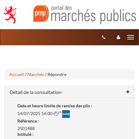
Aller
Aller
Tog
au
au
menu
nav
contenu
Accueil
/
Marchés
/ Répondre
Détail de la consultation
Date et heure limite de remise des plis :
14/07/2025 14:00
Référence :
2501488
Intitulé :