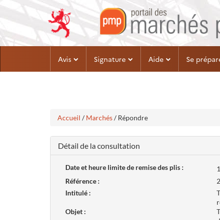
Aller
Aller
Avis
Signature
Aide
Se prépar
au
au
menu
contenu
Accueil
/
Marchés
/ Répondre
Détail de la consultation
Date et heure limite de remise des plis :
1
Référence :
Intitulé :
T
r
Objet :
T