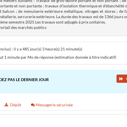
e métiers suivants : Travaux de gros-œuvre portant et non portant ; de
ortante et non portante ; travaux d'isolation thermique et d'étanchéité d
t balcon ; de menuiserie extérieure métallique, vitrages et stores ; de 
étallerie, serrurerie extérieure. La durée des travaux est de 1366 jours o
ème semestre 2025 Les travaux sont adjugés à prix unitaires.
ortail des marchés publics
lus) : il y a 485 jour(s) 3 heure(s) 21 minute(s)
aut 1 minute par Mo de réponse (estimation donnée à titre indicatif)
DEZ PAS LE DERNIER JOUR
Dépôt
Messagerie sécurisée