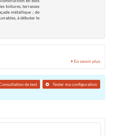
 construction en bois
es toitures, terrasses
façade métallique ; de
uvrables, à débuter le
En savoir plus
Consultation de test
Tester ma configuration