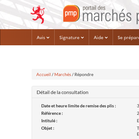
Aller
Aller
Avis
Signature
Aide
Se prépar
au
au
menu
contenu
Accueil
/
Marchés
/ Répondre
Détail de la consultation
Date et heure limite de remise des plis :
3
Référence :
Intitulé :
E
Objet :
T
E