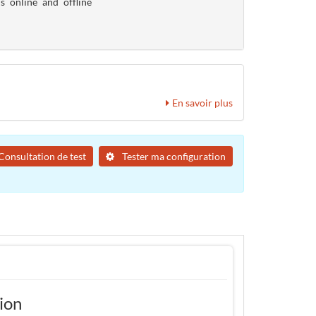
s online and offline
En savoir plus
Consultation de test
Tester ma configuration
tion