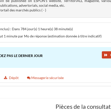
ill be published on ESPON’s website, TerritoriALL magazine, variou
ublications, advertorials, social media, etc.
ortail des marchés publics ( - )
clus) : Dans 784 jour(s) 1 heure(s) 38 minute(s)
aut 1 minute par Mo de réponse (estimation donnée à titre indicatif)
DEZ PAS LE DERNIER JOUR
Dépôt
Messagerie sécurisée
Pièces de la consulta