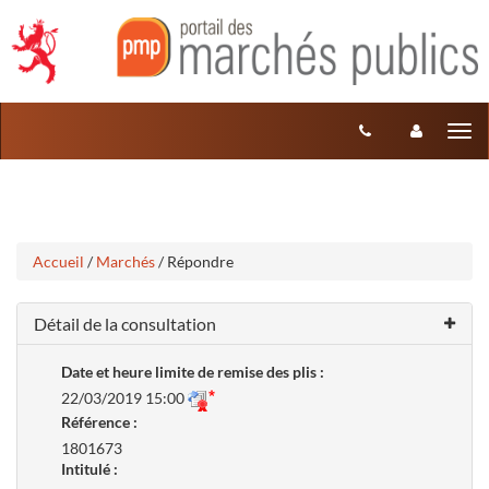
Aller
Aller
Tog
au
au
menu
nav
contenu
Accueil
/
Marchés
/ Répondre
Détail de la consultation
Date et heure limite de remise des plis :
22/03/2019 15:00
Référence :
1801673
Intitulé :