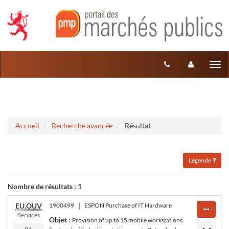
Aller au menu
Aller au contenu
Tog
nav
Accueil
Recherche avancée
Résultat
Légende
Nombre de résultats :
1
EU.OUV
1900499
|
ESPON Purchase of IT Hardware
Services
Objet :
Provision of up to 15 mobile workstations