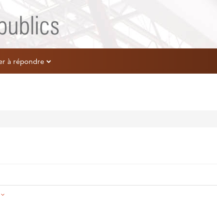
er à répondre
é