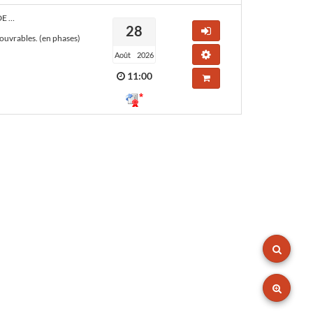
CAMPUS BUR LOT 10 : INSTALLATIONS ÉLECTRIQUES BT, COURANTS FAIBLES ET SYSTÈMES DE SÉCURITÉ
28
Accéder au marché
 ouvrables. (en phases)
Tester la configuration de mon
Août
2026
11:00
Ajouter au panier