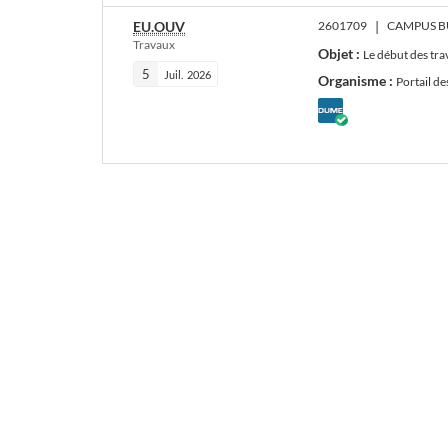
EU.OUV
2601709
|
Travaux
Objet :
Le début des tra
5
Juil.
2026
Organisme :
Portail d
DUME
défini
par
l'acheteur