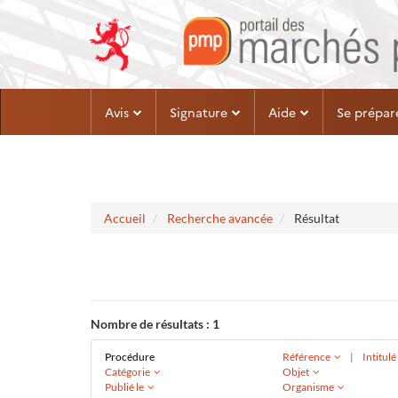
Aller au menu
Aller au contenu
Avis
Signature
Aide
Se prépar
Accueil
Recherche avancée
Résultat
Nombre de résultats :
1
Procédure
Référence
|
Intitul
Catégorie
Objet
Publié le
Organisme