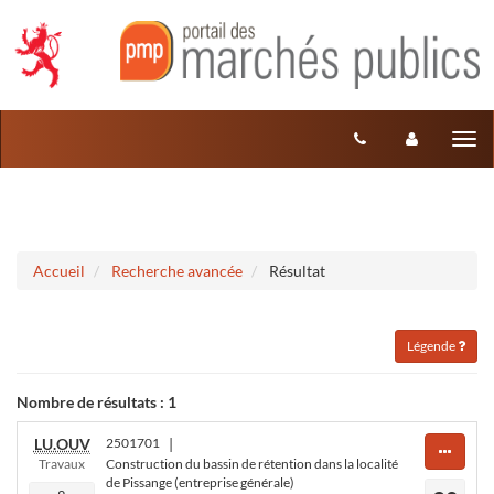
Aller au menu
Aller au contenu
Tog
nav
Accueil
Recherche avancée
Résultat
Légende
Nombre de résultats :
1
LU.OUV
2501701
|
Travaux
Construction du bassin de rétention dans la localité
de Pissange (entreprise générale)