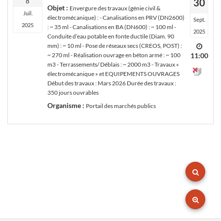
30
8
Objet :
Envergure des travaux (génie civil &
Juil.
électromécanique) : - Canalisations en PRV (DN2600)
Sept.
2025
: ~ 35 ml - Canalisations en BA (DN600) : ~ 100 ml -
2025
Conduite d’eau potable en fonte ductile (Diam. 90
mm) : ~ 10 ml - Pose de réseaux secs (CREOS, POST) :
~ 270 ml - Réalisation ouvrage en béton armé : ~ 100
11:00
m3 - Terrassements/ Déblais : ~ 2000 m3 - Travaux «
électromécanique » et EQUIPEMENTS OUVRAGES
Début des travaux : Mars 2026 Durée des travaux :
350 jours ouvrables
Organisme :
Portail des marchés publics