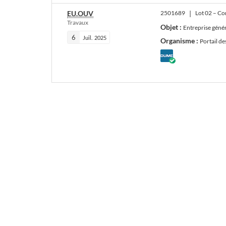
EU.OUV
2501689
|
Travaux
Objet :
Entreprise générale des travaux du c
6
Juil.
2025
Organisme :
Portail d
DUME
défini
par
l'acheteur