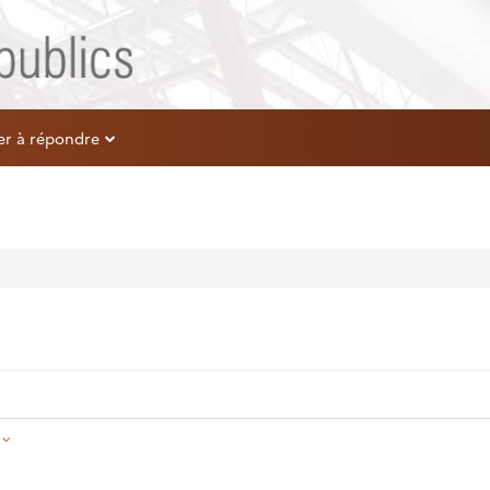
er à répondre
é