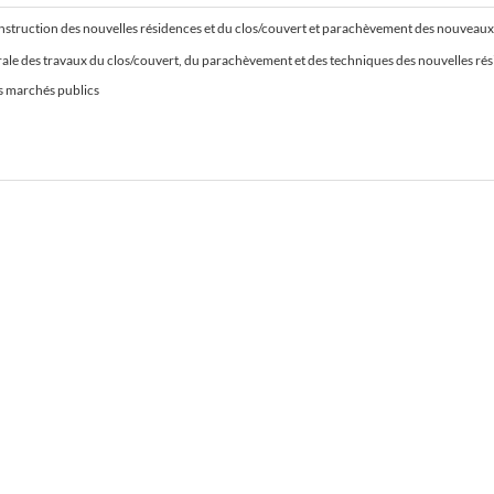
los/couvert, du parachèvement et des techniques des nouvelles résidences ainsi que construction du clos/couvert et parachèvement des nouveaux ateliers dans le cadre du projet du centre d'insert
es marchés publics