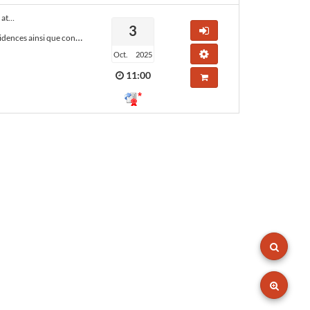
Lot 02 – Construction des nouvelles résidences et du clos/couvert et parachèvement des nouveaux ateliers à Colpach-Bas pour le compte
3
Accéder au marché
ion socio professionnelle (CISP) à Colpach-Bas.
Tester la configuration de mon
Oct.
2025
11:00
Ajouter au panier