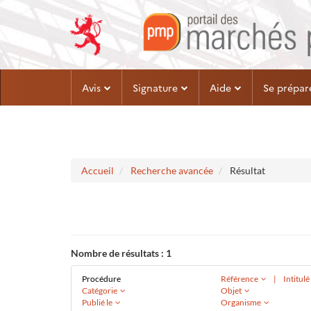
Aller au menu
Aller au contenu
Avis
Signature
Aide
Se prépar
Accueil
Recherche avancée
Résultat
Nombre de résultats :
1
Procédure
Référence
|
Intitul
Catégorie
Objet
Publié le
Organisme