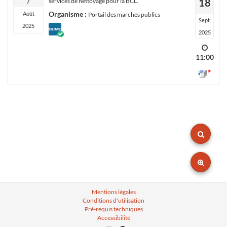
18
7
services de nettoyage pour la BCL.
Organisme :
Août
Portail des marchés publics
Sept.
2025
DUME
2025
défini
par
l'acheteur
11:00
Mentions légales
Conditions d'utilisation
Pré-requis techniques
Accessibilité