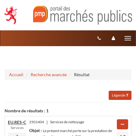
Aller au menu
Aller au contenu
Tog
nav
Accueil
Recherche avancée
Résultat
Légende
Nombre de résultats :
1
EU.RES-C
2501404
|
Services de nettoyage
Services
Objet :
Le présent marché porte sur la prestation de